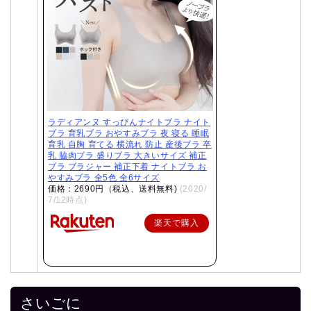
ラディアンヌ すっぴんナイトブラ ナイト
ブラ 育乳ブラ おやすみブラ 夜 寝る 睡眠
育乳 自胸 育てる 横流れ 防止 産後ブラ 卒
乳 脇肉ブラ 盛りブラ 大きいサイズ 補正
ブラ ブラジャー 補正下着 ナイトブラ お
やすみブラ 全5色 全6サイズ
価格：2690円（税込、送料無料)
(2020/
7/12時点)
楽天で購入
さいごに