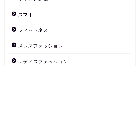
スマホ
フィットネス
メンズファッション
レディスファッション
害虫退治
家電
暖房器具
未分類
生活の知恵