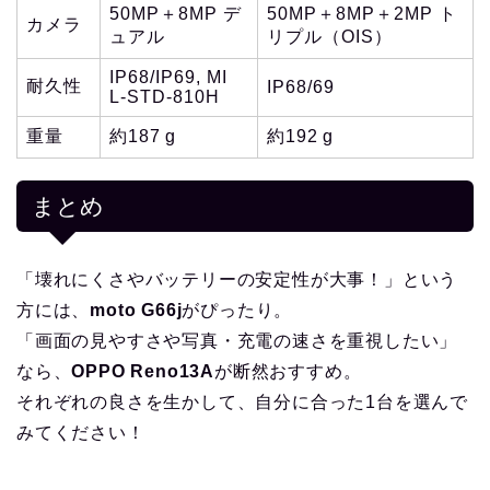
50MP＋8MP デ
50MP＋8MP＋2MP ト
カメラ
ュアル
リプル（OIS）
IP68/IP69, MI
耐久性
IP68/69
L‑STD‑810H
重量
約187 g
約192 g
まとめ
「壊れにくさやバッテリーの安定性が大事！」という
方には、
moto G66j
がぴったり。
「画面の見やすさや写真・充電の速さを重視したい」
なら、
OPPO Reno13A
が断然おすすめ。
それぞれの良さを生かして、自分に合った1台を選んで
みてください！