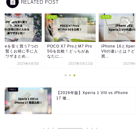
RELATED POST
ホ
スマホ
スマホ
honeを安く買う7つの
POCO X7 ProとM7 Pro
iPhone 16とXperia
法｜賢くお得に手に入
5Gを比較！どっちがあ
VIIの違いとは？ど
裏ワザまとめ...
なたに...
買...
2025年4月3日
2025年5月22日
2025年6
【2026年版】Xperia 1 VIII vs iPhone
17 徹...