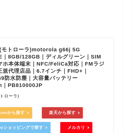
a(モトローラ)motorola g66j 5G
NE｜8GB/128GB｜ディルグリーン｜SIM
ホ本体端末｜NFC/FeliCa対応｜FMラジ
規代理店品｜6.7インチ｜FHD+｜
IP69防水防塵｜大容量バッテリー
h｜PB810000JP
(モトローラ)
zonから探す
楽天から探す
hooショッピングで探す
メルカリ