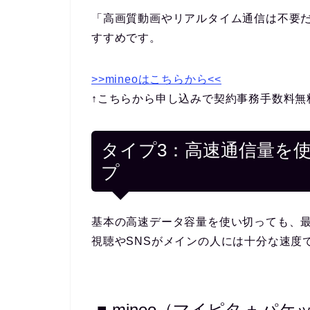
「高画質動画やリアルタイム通信は不要
すすめです。
>>mineoはこちらから<<
↑こちらから申し込みで契約事務手数料無
タイプ3：高速通信量を使
プ
基本の高速データ容量を使い切っても、最
視聴やSNSがメインの人には十分な速度
■ mineo（マイピタ + パケ