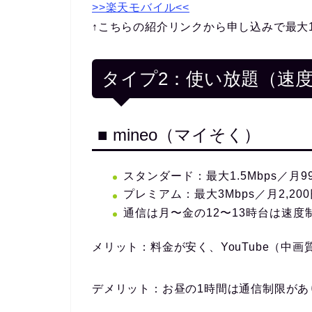
>>楽天モバイル<<
↑こちらの紹介リンクから申し込みで最大1
タイプ2：使い放題（速
■ mineo（マイそく）
スタンダード：最大1.5Mbps／月9
プレミアム：最大3Mbps／月2,20
通信は月〜金の12〜13時台は速度
メリット：
料金が安く、YouTube（中
デメリット：
お昼の1時間は通信制限が