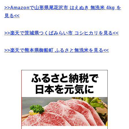
>>Amazonで山形県尾花沢市 はえぬき 無洗米 4kg を
見る<<
>>楽天で茨城県つくばみらい市 コシヒカリを見る<<
>>楽天で熊本県御船町 ふるさと無洗米を見る<<