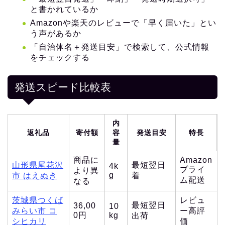
と書かれているか
Amazonや楽天のレビューで「早く届いた」とい
う声があるか
「自治体名＋発送目安」で検索して、公式情報
をチェックする
発送スピード比較表
内
返礼品
寄付額
容
発送目安
特長
量
商品に
Amazon
山形県尾花沢
最短翌日
4k
プライ
より異
g
市 はえぬき
着
ム配送
なる
茨城県つくば
レビュ
最短翌日
36,00
10
みらい市 コ
ー高評
0円
kg
出荷
シヒカリ
価