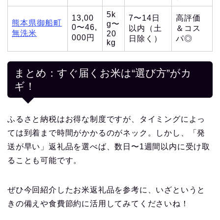
5k
13,00
7〜14日
高評価
熊本県御船町
g〜
0〜46,
以内（土
＆コス
無洗米
20
000円
日除く）
パ◎
kg
まとめ：すぐ届くお米は“選び方”がカ
ギ！
ふるさと納税はお得な制度ですが、タイミングによっ
ては到着まで時間がかかるのがネック。しかし、「発
送が早い」返礼品を選べば、数日〜1週間以内に受け取
ることも可能です。
ぜひ今回紹介したお米返礼品を参考に、いざというと
きの備えや食費節約に活用してみてくださいね！