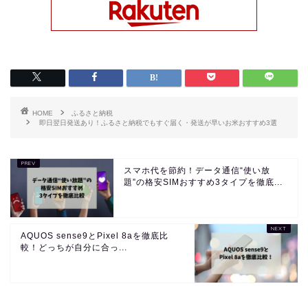
HOME
ふるさと納税
即日翌日発送あり！ふるさと納税でもすぐ届く・発送が早いお米おすすめ3選
スマホ代を節約！データ通信“使い放
題”の格安SIMおすすめ3タイプを徹底...
AQUOS sense9とPixel 8aを徹底比
較！どっちが自分に合っ...