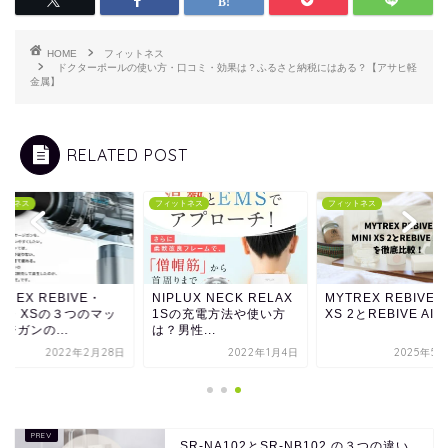
HOME
フィットネス
ドクターポールの使い方・口コミ・効果は？ふるさと納税にはある？【アサヒ軽
金属】
RELATED POST
ットネス
フィットネス
フィットネス
TREX REBIVE・
NIPLUX NECK RELAX
MYTREX REBIVE M
NI・XSの３つのマッ
1Sの充電方法や使い方
XS 2とREBIVE AI...
ジガンの...
は？男性...
2022年2月28日
2022年1月4日
2025年5月
SR-NA102とSR-NB102 の３つの違い