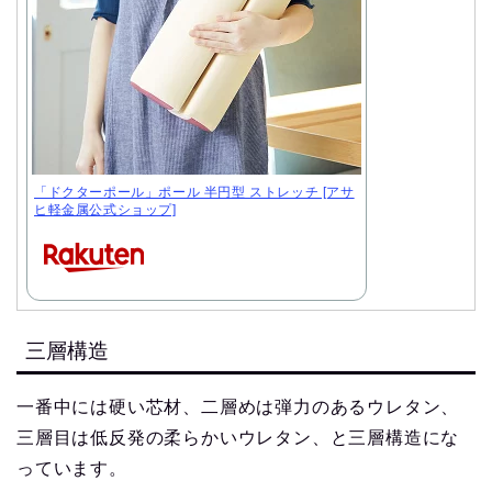
「ドクターポール」ポール 半円型 ストレッチ [アサ
ヒ軽金属公式ショップ]
三層構造
一番中には硬い芯材、二層めは弾力のあるウレタン、
三層目は低反発の柔らかいウレタン、と三層構造にな
っています。