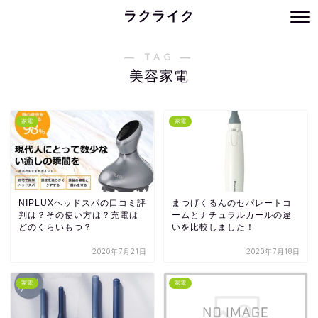
ラクライク
― TAG ―
美容家電
家電
家電
NIPLUXヘッドスパの口コミ評
まつげくるんのセパレートコ
判は？その使い方は？充電は
ームとナチュラルカールの違
どのくらいもつ？
いを比較しました！
2020年7月21日
2020年7月18日
家電
家電